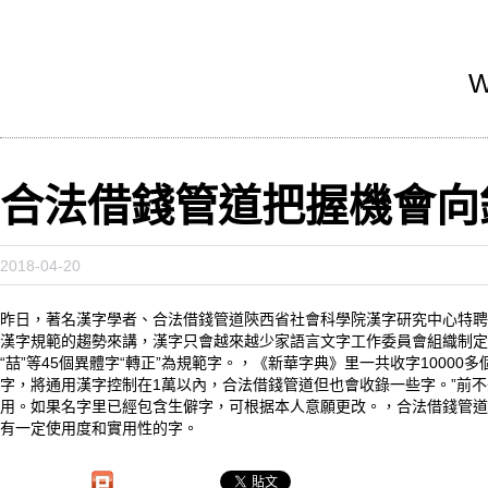
W
合法借錢管道把握機會向錢
2018-04-20
昨日，著名漢字學者、合法借錢管道陝西省社會科學院漢字研究中心特聘
漢字規範的趨勢來講，漢字只會越來越少家語言文字工作委員會組織制定的
“喆”等45個異體字“轉正”為規範字。，《新華字典》里一共收字1000
字，將通用漢字控制在1萬以內，合法借錢管道但也會收錄一些字。”前不
用。如果名字里已經包含生僻字，可根据本人意願更改。，合法借錢管道
有一定使用度和實用性的字。